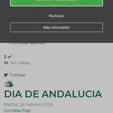
rápido, donde el tiempo escasea y las rutinas diarias
dejan poco espacio para cocinar, hay algo que
nunca debería perderse: el placer de comer bien. Y
Rechazar
cuando hablamos de comer bien, hablamos de
comida casera, de recetas de siempre, de sabores
Más información
que n...
Continuar leyendo
2
142 Visitas
Twittear
DIA DE ANDALUCIA
Martes, 24 Febrero 2026
Comidas Pepi