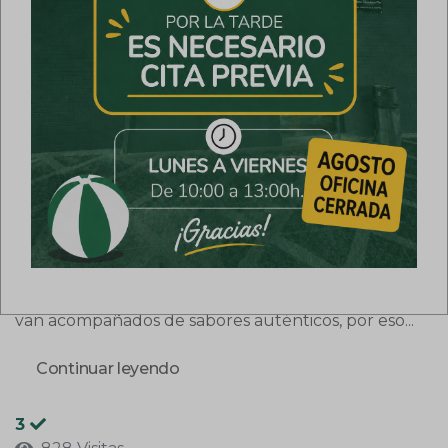
COMIDAS CASERAS
PEPI
Jueves, 22 May 2025
Comidas Pepi
Uncategorized
Pedir a domicilio
Encargar comida
Un día de playa con sabor a casa: la comida perfecta
para llevar de Comidas Caseras Pepi. Cuando el sol
aprieta y el mar nos llama, no hay mejor plan que
pasar el día en la playa. Toalla, sombrilla, protector
solar… y por supuesto, ¡buena comida! En Comidas
Caseras Pepi sabemos que los mejores momentos
van acompañados de sabores auténticos, por eso...
Continuar leyendo
3