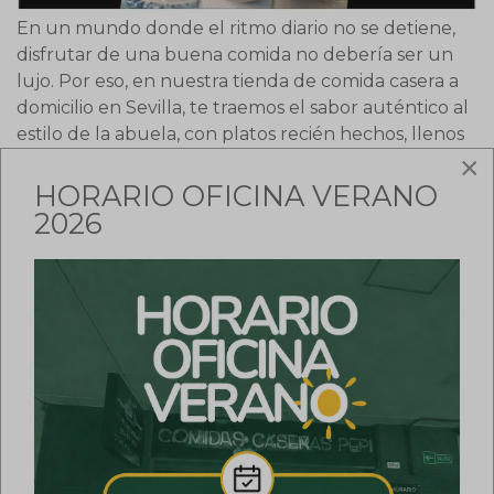
En un mundo donde el ritmo diario no se detiene,
disfrutar de una buena comida no debería ser un
lujo. Por eso, en nuestra tienda de comida casera a
domicilio en Sevilla, te traemos el sabor auténtico al
estilo de la abuela, con platos recién hechos, llenos
×
de cariño y tradición. Sabemos que no todos los días
tienes tiempo para cocinar, pero eso no...
HORARIO OFICINA VERANO
2026
Continuar leyendo
4
788 Visitas
Twittear
pinterest
Un día de playa con