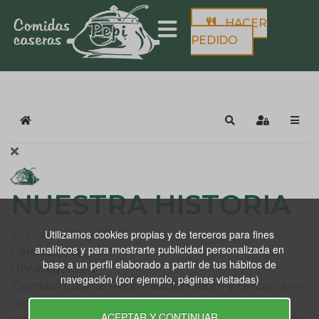
HACER
PEDIDO
Home
Search
Sign In
NUESTRA HISTORIA
Utilizamos cookies propias y de terceros para fines
Jueves, 14 May 2026
analíticos y para mostrarte publicidad personalizada en
Comidas Pepi
base a un perfil elaborado a partir de tus hábitos de
Uncategorized
navegación (por ejemplo, páginas visitadas)
Comidas Caseras Pepi: tradición, sabor y cercanía en
cada plato En un mundo que cada vez va más
ACEPTAR Y CONTINUAR