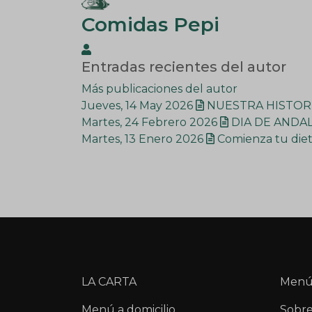
Comidas Pepi
Comidas
Entradas recientes del autor
Pepi
Más publicaciones del autor
Jueves, 14 May 2026
NUESTRA HISTOR
Martes, 24 Febrero 2026
DIA DE ANDA
Martes, 13 Enero 2026
Comienza tu dieta
LA CARTA
Menú
Menú a domicilio
Sobre