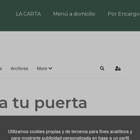
LA CARTA
Menú a domicilio
Por Encargo
s
Archives
More
Search
Sign In
a tu puerta
Utilizamos cookies propias y de terceros para fines analíticos y
para mostrarte publicidad personalizada en base a un perfil