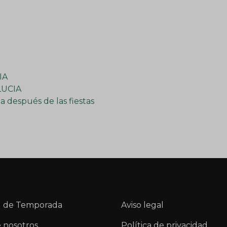
IA
LUCIA
 después de las fiestas
 de Temporada
Aviso legal
 nosotros
Política de privacidad