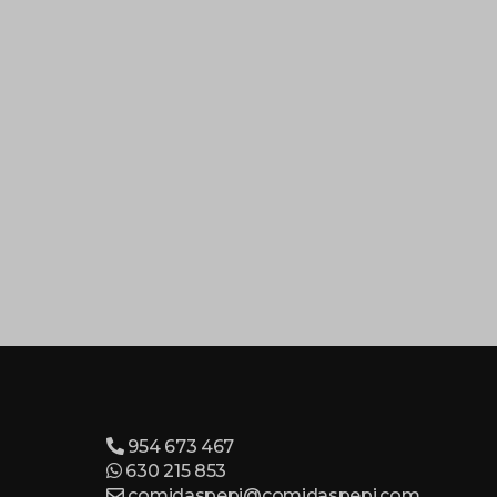
954 673 467
630 215 853
comidaspepi@comidaspepi.com