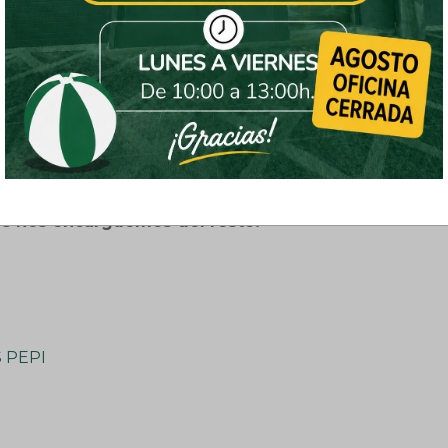
o sin hora exacta. Sábados y Domingos bajo
estra oficina. Cobramos porte dependiendo la
ndo!
fácil para tu comida del día, no dudes en probar
Con Comidas Caseras Pepi tendrás la comodidad de
 casa y sin tener que ensuciar tu cocina.
os nos encarguemos del resto!
 PEPI