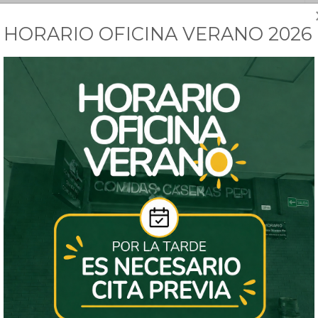
a?
HORARIO OFICINA VERANO 2026
s cocineros/as preparan cada plato con
endo recetas tradicionales que nos han pasado de
r que una comida casera para alimentar el
s, carnes, pescados, hasta guisos llenos de
s algo para todos los gustos.
u tiempo es valioso. Por eso, nuestro servicio de
s disfrutar de nuestra comida sin complicaciones.
ción, llamando al 954673467. También puedes
formas; glovo, Just eat y uber eats en el momento
laboral.
mos con amor:
Nuestros cocineros/as preparan
tención que pondrías tú al cocinar en casa.
s a viernes en horario de mañana 11-14H