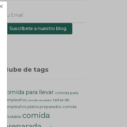
×
Tu Email:
Suscríbete a nuestro blog
Nube de tags
comida para llevar
comida para
cumpleaños
tartas de
comida saludablr
cumpleaños
platos preparados
comida
comida
saludable
preparada