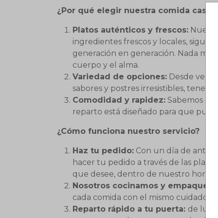
¿Por qué elegir nuestra comida caser
Platos auténticos y frescos:
Nuestro
ingredientes frescos y locales, sigui
generación en generación. Nada mejo
cuerpo y el alma.
Variedad de opciones:
Desde verdura
sabores y postres irresistibles, tenemo
Comodidad y rapidez:
Sabemos que t
reparto está diseñado para que pueda
¿Cómo funciona nuestro servicio?
Haz tu pedido:
Con un día de antela
hacer tu pedido a través de las plata
que desee, dentro de nuestro horario 
Nosotros cocinamos y empaqueta
cada comida con el mismo cuidado y a
Reparto rápido a tu puerta:
de lune