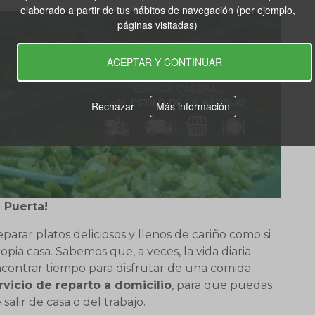
elaborado a partir de tus hábitos de navegación (por ejemplo,
páginas visitadas)
ACEPTAR Y CONTINUAR
Rechazar
Más información
 Puerta!
arar platos deliciosos y llenos de cariño como si
pia casa. Sabemos que, a veces, la vida diaria
encontrar tiempo para disfrutar de una comida
rvicio de reparto a domicilio
, para que puedas
salir de casa o del trabajo.